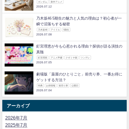
ガンダム
新作アニメ
2026.07.12
乃木坂46 5期生の魅力と人気の理由は？初心者が一
瞬で沼落ちする秘密
乃木坂46
アイドル
5期生
2026.07.08
釘宮理恵が今も心惹かれる理由？探偵が語る演技の
真髄
釘宮理恵
アニメ声優
クギミヤ病
ツンデレ
2026.07.05
劇場版「薬屋のひとりごと」前売り券、一番お得に
ゲットする方法？
特典
お得情報
前売り券
公開日
2026.07.04
アーカイブ
2026年7月
2025年7月