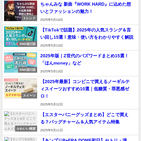
ちゃんみな 新曲『WORK HARD』に込めた想
いとファッションの魅力！
トレンド
2025年5月14日
【TikTokで話題】2025年の人気スラング＆言
い回し15選！意味・使い方をわかりやすく解説
SNS流行語
2025年5月13日
2025年版｜Z世代のバズワードまとめ15選！
「ほんmoney」など
SNS流行語
2025年5月13日
【2025年最新】コンビニで買えるノーギルテ
ィスイーツおすすめ10選｜低糖質・罪悪感ゼ
ロ！
スイーツ
2025年5月12日
【エスターバニーグッズまとめ】どこで買え
る？バッグチャーム＆人気アイテム特集
かわいい雑貨
2025年5月11日
【キンプリReERA DOME初日】セトリ・演