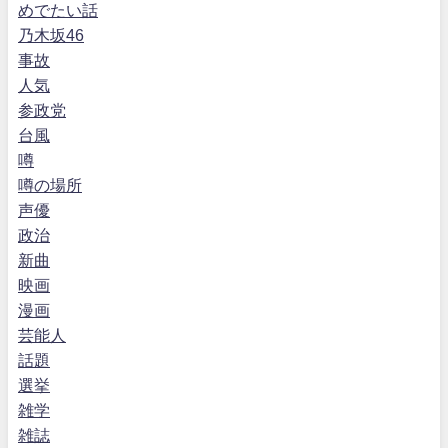
めでたい話
乃木坂46
事故
人気
参政党
台風
噂
噂の場所
声優
政治
新曲
映画
漫画
芸能人
話題
選挙
雑学
雑誌