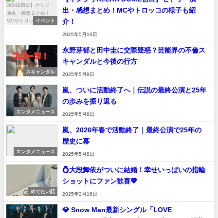
出・感想まとめ！MCやトロッコの様子も紹
介！
イベント
2025年5月10日
永野芽郁と田中圭に交際疑惑？芸能界の不倫ス
キャンダルと今後の行方
スキャンダル
2025年5月9日
嵐、ついに活動終了へ｜伝説の最終公演と25年
の歩みを振り返る
エンタメニュース
2025年5月8日
嵐、2026年春で活動終了｜最終公演で25年の
歴史に幕
エンタメニュース
2025年5月8日
💍大段舞依がついに結婚！幸せいっぱいの指輪
ショットにファン歓喜💖
めでたい話
2025年2月18日
💎 Snow Man最新シングル「LOVE