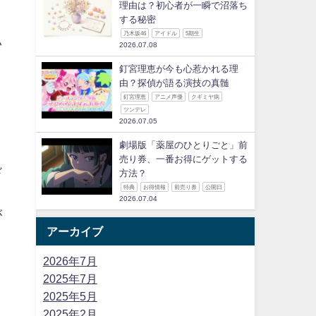
理由は？初心者が一瞬で沼落ち
する秘密
乃木坂46
アイドル
5期生
い
2026.07.08
釘宮理恵が今も心惹かれる理
由？探偵が語る演技の真髄
釘宮理恵
アニメ声優
クギミヤ病
ツンデレ
2026.07.05
劇場版「薬屋のひとりごと」前
売り券、一番お得にゲットする
ド
方法？
特典
お得情報
前売り券
公開日
2026.07.04
が
アーカイブ
2026年7月
2025年7月
2025年5月
2025年2月