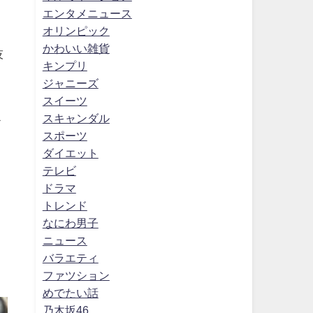
エンタメニュース
オリンピック
かわいい雑貨
技
キンプリ
ジャニーズ
スイーツ
ス
スキャンダル
スポーツ
ダイエット
ま
テレビ
ドラマ
トレンド
なにわ男子
ニュース
バラエティ
ファツション
めでたい話
乃木坂46