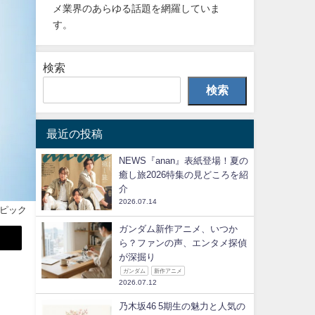
メ業界のあらゆる話題を網羅していま
す。
検索
検索
最近の投稿
NEWS『anan』表紙登場！夏の
癒し旅2026特集の見どころを紹
介
2026.07.14
ンピック
ガンダム新作アニメ、いつか
ら？ファンの声、エンタメ探偵
が深掘り
ガンダム
新作アニメ
2026.07.12
乃木坂46 5期生の魅力と人気の