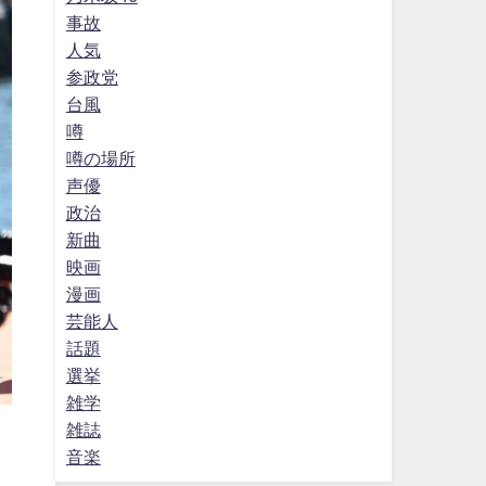
事故
人気
参政党
台風
噂
噂の場所
声優
政治
新曲
映画
漫画
芸能人
話題
選挙
雑学
雑誌
音楽