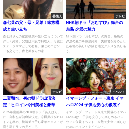
芸能人
テレビ
森七菜の父・母・兄弟！家族構
NHK朝ドラ『おむすび』舞台の
成と生い立ち
糸島 夕景の魅力
森七菜さんの家族構成や生い立ちについて
NHK朝ドラ『おむすび』の舞台、糸島の
詳しく紹介。父親は大阪で料理人、母親は
夕景の魅力を徹底紹介！夫婦岩を始めとし
ステージママとして有名。弟とのエピソー
た各地の美しい夕陽と地元グルメを楽しも
ドも交えて、森七菜さんの家...
う。...
テレビ
イベント
二宮和也、初の朝ドラ出演決
イマーシブ・フォート東京 イマ
定！ヒロイン今田美桜と豪華キ
ハロ2024 子供も安心の仮装イベ
ャストが共演
ント！
2025年度前期のNHK朝ドラ「あんぱん」
イマーシブ・フォート東京で開催のイマハ
に二宮和也が初出演決定。今田美桜がヒロ
ロ2024は、子供も安心して楽しめるハロ
インを務め、松嶋菜々子ら豪華キャストが
ウィン仮装イベント。家族で安全に楽しむ
揃う新ドラマの見どころ...
ためのポイントやイベント...