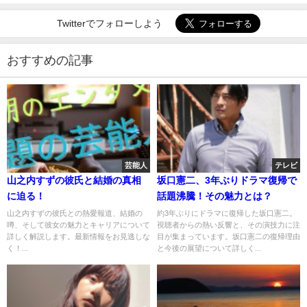
Twitterでフォローしよう
おすすめの記事
芸能人
テレビ
山之内すずの彼氏と結婚の真相
坂口憲二、3年ぶりドラマ復帰で
に迫る！
話題沸騰！その魅力とは？
山之内すずの彼氏との熱愛報道、結婚の
約3年ぶりにドラマに復帰した坂口憲二。
噂、そして彼女の魅力とキャリアについて
視聴者からの熱い反響と、その演技力に注
詳しく解説します。最新情報をお見逃しな
目が集まっています。坂口憲二の復帰理由
く！...
と今後の展望について詳しく...