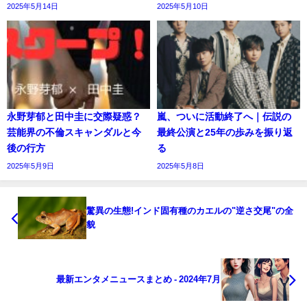
2025年5月14日
2025年5月10日
永野芽郁と田中圭に交際疑惑？
嵐、ついに活動終了へ｜伝説の
芸能界の不倫スキャンダルと今
最終公演と25年の歩みを振り返
後の行方
る
2025年5月9日
2025年5月8日
驚異の生態!インド固有種のカエルの"逆さ交尾"の全
貌
最新エンタメニュースまとめ - 2024年7月