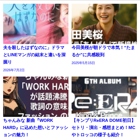
夫を殺したはずなのに」ドラマ
今田美桜が朝ドラで本気！“たま
とLINEマンガの結末と違いを深
るか”に共感殺到
掘り
2025年5月15日
2026年7月2日
ちゃんみな 新曲『WORK
【キンプリReERA DOME初日】
HARD』に込めた想いとファッシ
セトリ・演出・感想まとめ！MC
ョンの魅力！
やトロッコの様子も紹介！