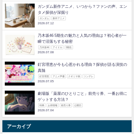
ガンダム新作アニメ、いつから？ファンの声、エン
タメ探偵が深掘り
ガンダム
新作アニメ
2026.07.12
乃木坂46 5期生の魅力と人気の理由は？初心者が一
瞬で沼落ちする秘密
乃木坂46
アイドル
5期生
2026.07.08
釘宮理恵が今も心惹かれる理由？探偵が語る演技の
真髄
釘宮理恵
アニメ声優
クギミヤ病
ツンデレ
2026.07.05
劇場版「薬屋のひとりごと」前売り券、一番お得に
ゲットする方法？
特典
お得情報
前売り券
公開日
2026.07.04
アーカイブ