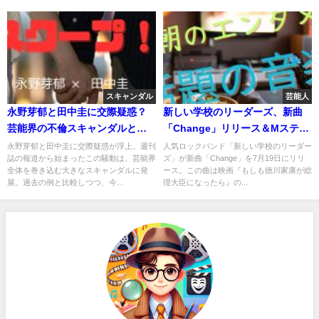
スキャンダル
芸能人
永野芽郁と田中圭に交際疑惑？
新しい学校のリーダーズ、新曲
芸能界の不倫スキャンダルと今
「Change」リリース＆Mステ初
後の行方
披露
永野芽郁と田中圭に交際疑惑が浮上。週刊
人気ロックバンド「新しい学校のリーダー
誌の報道から始まったこの騒動は、芸能界
ズ」が新曲「Change」を7月19日にリリ
全体を巻き込む大きなスキャンダルに発
ース。この曲は映画『もしも徳川家康が総
展。過去の例と比較しつつ、今...
理大臣になったら』の...