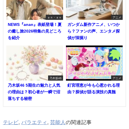
ａｎ・ａｎ
アニメ
NEWS『anan』表紙登場！夏
ガンダム新作アニメ、いつか
の癒し旅2026特集の見どころ
ら？ファンの声、エンタメ探
を紹介
偵が深掘り
乃木坂46
アニメ
乃木坂46 5期生の魅力と人気
釘宮理恵が今も心惹かれる理
の理由は？初心者が一瞬で沼
由？探偵が語る演技の真髄
落ちする秘密
テレビ
,
バラエティ
,
芸能人
の関連記事