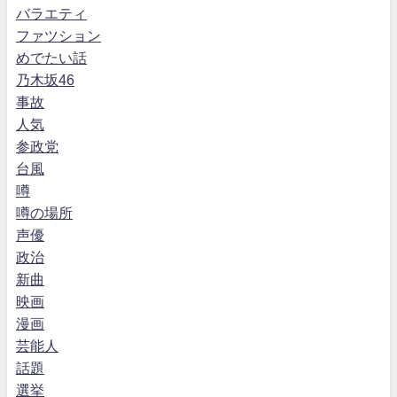
バラエティ
ファツション
めでたい話
乃木坂46
事故
人気
参政党
台風
噂
噂の場所
声優
政治
新曲
映画
漫画
芸能人
話題
選挙