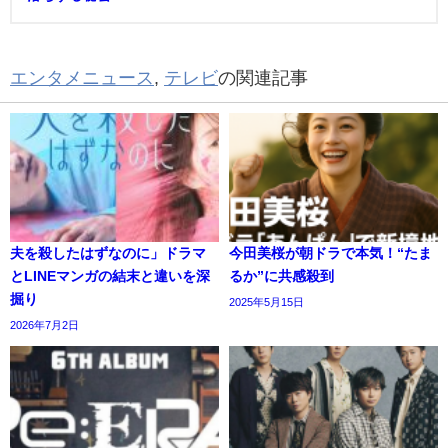
エンタメニュース
,
テレビ
の関連記事
夫を殺したはずなのに」ドラマ
今田美桜が朝ドラで本気！“たま
とLINEマンガの結末と違いを深
るか”に共感殺到
掘り
2025年5月15日
2026年7月2日