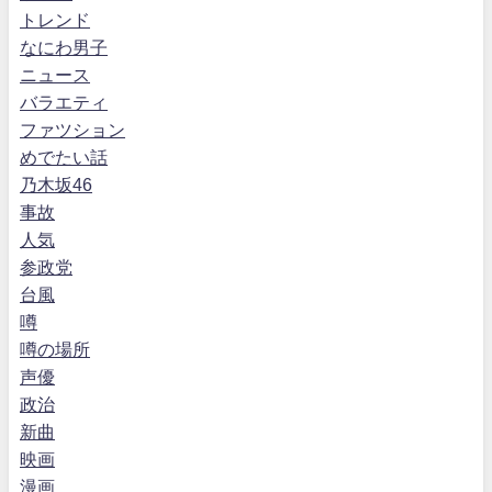
トレンド
なにわ男子
ニュース
バラエティ
ファツション
めでたい話
乃木坂46
事故
人気
参政党
台風
噂
噂の場所
声優
政治
新曲
映画
漫画