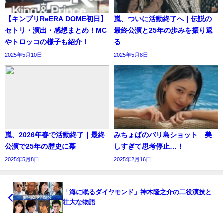
【キンプリReERA DOME初日】
嵐、ついに活動終了へ｜伝説の
セトリ・演出・感想まとめ！MC
最終公演と25年の歩みを振り返
やトロッコの様子も紹介！
る
2025年5月10日
2025年5月8日
嵐、2026年春で活動終了｜最終
みちょぱのバリ島ショット 美
公演で25年の歴史に幕
しすぎて思考停止…！
2025年5月8日
2025年2月16日
「海に眠るダイヤモンド」神木隆之介の二役演技と
壮大な物語