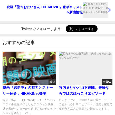
映画『聖☆おにいさん THE MOVIE』豪華キャスト
＆新曲情報
Twitterでフォローしよう
おすすめの記事
映画
芸能人
映画『逃走中』の魅力とストー
竹内まりやと山下達郎、夫婦な
リー紹介：HIKAKINも登場
らではのほっこりエピソード
映画「逃走中 THE MOVIE」は、人気バラ
竹内まりやと山下達郎夫妻の愛とユーモア
エティ番組を原作としたアクション映画。
にあふれる日常エピソード。音楽と家庭で
逃走者がハンターから逃げ切るためのミッ
支え合う二人の素顔をご紹介します！...
ションを遂行し、政...