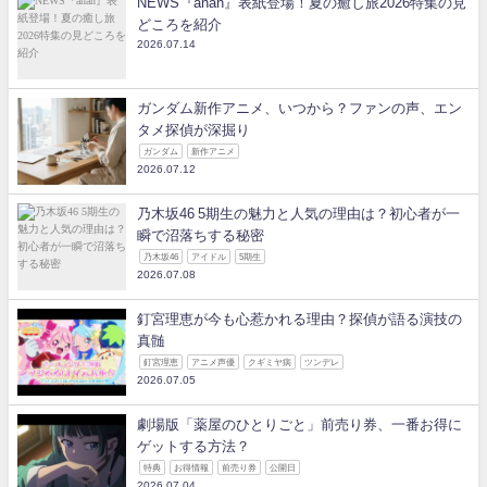
NEWS『anan』表紙登場！夏の癒し旅2026特集の見
どころを紹介
2026.07.14
ガンダム新作アニメ、いつから？ファンの声、エン
タメ探偵が深掘り
ガンダム
新作アニメ
2026.07.12
乃木坂46 5期生の魅力と人気の理由は？初心者が一
瞬で沼落ちする秘密
乃木坂46
アイドル
5期生
2026.07.08
釘宮理恵が今も心惹かれる理由？探偵が語る演技の
真髄
釘宮理恵
アニメ声優
クギミヤ病
ツンデレ
2026.07.05
劇場版「薬屋のひとりごと」前売り券、一番お得に
ゲットする方法？
特典
お得情報
前売り券
公開日
2026.07.04