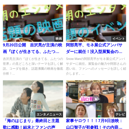
映画
イベント
9月20日公開 吉沢亮が主演の映
阿部亮平、モネ展公式アンバサ
画『ぼくが生きてる、ふたつの
ダーに就任！没入型展覧会の魅
世界』
力を語る
吉沢亮主演の『ぼくが生きてる、ふたつの
Snow Manの阿部亮平がモネ展公式アンバ
世界』の見どころと深いテーマを詳しく解
サダーに就任。展覧会の魅力や阿部さんの
説。コーダを描き、話題沸騰の映画を徹底
思い出、ファンへのメッセージを詳しく紹
分析！...
介します。...
エンタメニュース
テレビ
「海のはじまり」最終回と主題
家事ヤロウ！！！7月9日放映：
歌に感動！結末とファンの声
山口智子が初参戦！その内容