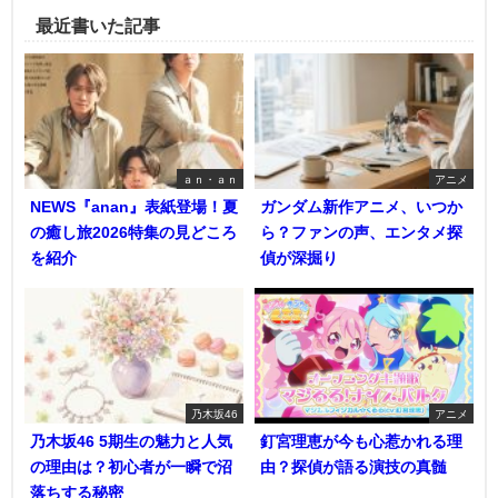
最近書いた記事
ａｎ・ａｎ
アニメ
NEWS『anan』表紙登場！夏
ガンダム新作アニメ、いつか
の癒し旅2026特集の見どころ
ら？ファンの声、エンタメ探
を紹介
偵が深掘り
乃木坂46
アニメ
乃木坂46 5期生の魅力と人気
釘宮理恵が今も心惹かれる理
の理由は？初心者が一瞬で沼
由？探偵が語る演技の真髄
落ちする秘密