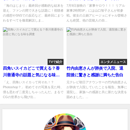
は・・・
「海のはじまり」最終回が感動的な結末を
7月9日放映の「家事ヤロウ！！！ リアル
迎え、ファンの間で大きな話題に！視聴者
家事2時間SP」には山口智子さんが初参
の感想やSNSでの反応など、最終回にまつ
戦。彼女の土鍋アヒージョにギャル曽根さ
わるすべてを徹底解説しま...
んも絶賛。他の芸能人の自...
TVで紹介
エンタメニュース
四角いスイカどこで買える？香
竹内由恵さんが肺炎で入院、退
川善通寺の話題と気になる味を
院後に驚きと感謝に満ちた告白
調査
「え、四角いスイカって何それ！？
元テレビ朝日アナウンサーの竹内由恵さん
Photoshop？」 初めてその写真を見た時、
が肺炎で入院していたことを報告。無事に
僕も思わず二度見しちゃったんだ。まるで
退院し、家族への感謝と共に新たな決意を
CGの世界から飛び出...
固めました。...