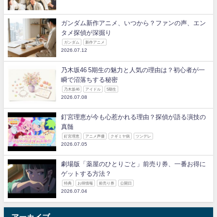
ガンダム新作アニメ、いつから？ファンの声、エン
タメ探偵が深掘り
ガンダム
新作アニメ
2026.07.12
乃木坂46 5期生の魅力と人気の理由は？初心者が一
瞬で沼落ちする秘密
乃木坂46
アイドル
5期生
2026.07.08
釘宮理恵が今も心惹かれる理由？探偵が語る演技の
真髄
釘宮理恵
アニメ声優
クギミヤ病
ツンデレ
2026.07.05
劇場版「薬屋のひとりごと」前売り券、一番お得に
ゲットする方法？
特典
お得情報
前売り券
公開日
2026.07.04
アーカイブ