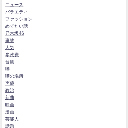
ニュース
バラエティ
ファツション
めでたい話
乃木坂46
事故
人気
参政党
台風
噂
噂の場所
声優
政治
新曲
映画
漫画
芸能人
話題