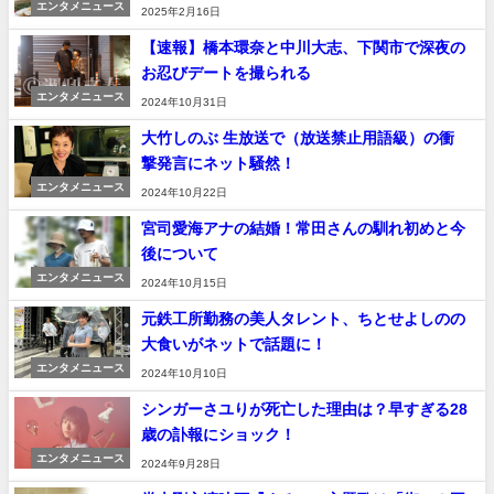
エンタメニュース
2025年2月16日
【速報】橋本環奈と中川大志、下関市で深夜の
お忍びデートを撮られる
エンタメニュース
2024年10月31日
大竹しのぶ 生放送で（放送禁止用語級）の衝
撃発言にネット騒然！
エンタメニュース
2024年10月22日
宮司愛海アナの結婚！常田さんの馴れ初めと今
後について
エンタメニュース
2024年10月15日
元鉄工所勤務の美人タレント、ちとせよしのの
大食いがネットで話題に！
エンタメニュース
2024年10月10日
シンガーさユりが死亡した理由は？早すぎる28
歳の訃報にショック！
エンタメニュース
2024年9月28日