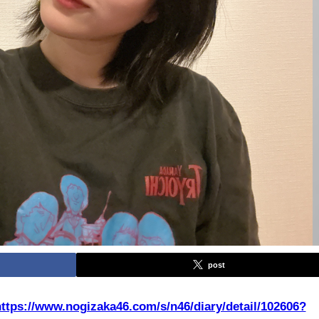
post
ttps://www.nogizaka46.com/s/n46/diary/detail/102606?