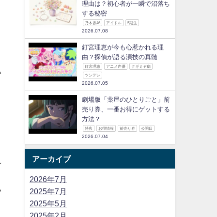
理由は？初心者が一瞬で沼落ち
する秘密
乃木坂46
アイドル
5期生
2026.07.08
釘宮理恵が今も心惹かれる理
由？探偵が語る演技の真髄
釘宮理恵
アニメ声優
クギミヤ病
い
ツンデレ
2026.07.05
劇場版「薬屋のひとりごと」前
売り券、一番お得にゲットする
方法？
特典
お得情報
前売り券
公開日
2026.07.04
アーカイブ
れ
2026年7月
い
2025年7月
2025年5月
2025年2月