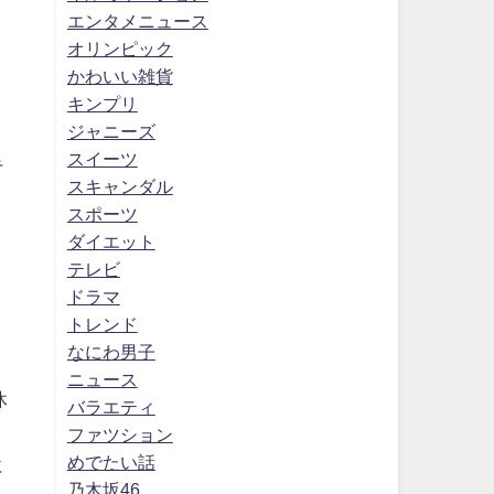
エンタメニュース
オリンピック
かわいい雑貨
キンプリ
ジャニーズ
スイーツ
手
スキャンダル
スポーツ
ダイエット
テレビ
ドラマ
トレンド
なにわ男子
ニュース
休
バラエティ
ファツション
めでたい話
に
乃木坂46