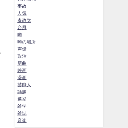
事故
人気
参政党
台風
噂
と
噂の場所
声優
で
政治
新曲
映画
漫画
芸能人
話題
選挙
雑学
雑誌
音楽
を