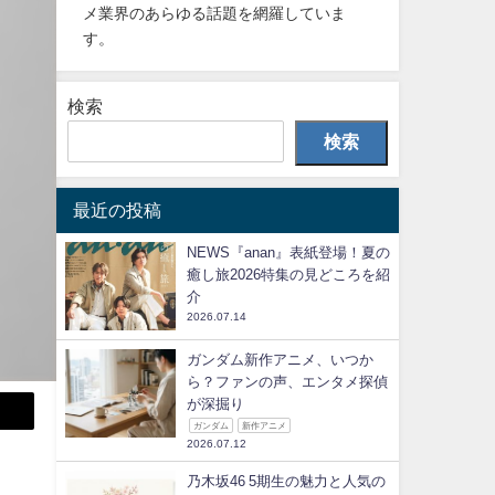
メ業界のあらゆる話題を網羅していま
す。
検索
検索
最近の投稿
NEWS『anan』表紙登場！夏の
癒し旅2026特集の見どころを紹
介
2026.07.14
ガンダム新作アニメ、いつか
ら？ファンの声、エンタメ探偵
が深掘り
ガンダム
新作アニメ
2026.07.12
乃木坂46 5期生の魅力と人気の