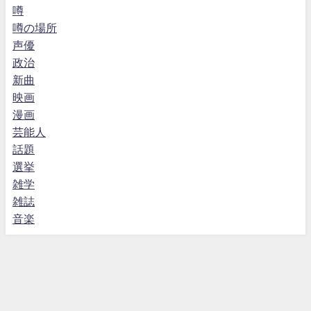
噂
噂の場所
声優
政治
新曲
映画
漫画
芸能人
話題
選挙
雑学
雑誌
音楽