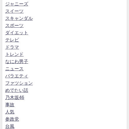
ジャニーズ
スイーツ
スキャンダル
スポーツ
ダイエット
テレビ
ドラマ
トレンド
なにわ男子
ニュース
バラエティ
ファツション
めでたい話
乃木坂46
事故
人気
参政党
台風