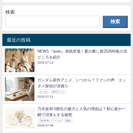
検索
検索
最近の投稿
NEWS『anan』表紙登場！夏の癒し旅2026特集の見
どころを紹介
2026.07.14
ガンダム新作アニメ、いつから？ファンの声、エン
タメ探偵が深掘り
ガンダム
新作アニメ
2026.07.12
乃木坂46 5期生の魅力と人気の理由は？初心者が一
瞬で沼落ちする秘密
乃木坂46
アイドル
5期生
2026.07.08