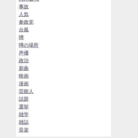
事故
人気
参政党
台風
噂
噂の場所
声優
政治
新曲
映画
漫画
芸能人
話題
選挙
雑学
雑誌
音楽