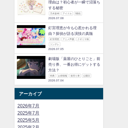
理由は？初心者が一瞬で沼落ち
する秘密
乃木坂46
アイドル
5期生
2026.07.08
釘宮理恵が今も心惹かれる理
由？探偵が語る演技の真髄
釘宮理恵
アニメ声優
クギミヤ病
ツンデレ
2026.07.05
劇場版「薬屋のひとりごと」前
売り券、一番お得にゲットする
方法？
特典
お得情報
前売り券
公開日
2026.07.04
アーカイブ
2026年7月
2025年7月
2025年5月
2025年2月