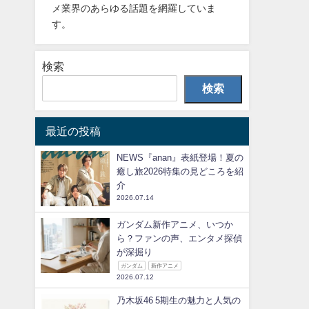
メ業界のあらゆる話題を網羅していま
す。
検索
検索
最近の投稿
NEWS『anan』表紙登場！夏の
癒し旅2026特集の見どころを紹
介
2026.07.14
ガンダム新作アニメ、いつか
ら？ファンの声、エンタメ探偵
が深掘り
ガンダム
新作アニメ
2026.07.12
乃木坂46 5期生の魅力と人気の