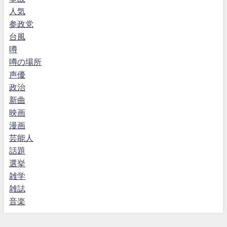
人気
参政党
台風
噂
噂の場所
声優
政治
新曲
映画
漫画
芸能人
話題
選挙
雑学
雑誌
音楽