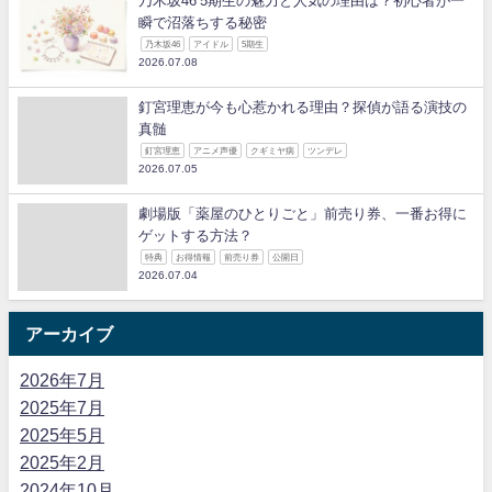
乃木坂46 5期生の魅力と人気の理由は？初心者が一
瞬で沼落ちする秘密
乃木坂46
アイドル
5期生
2026.07.08
釘宮理恵が今も心惹かれる理由？探偵が語る演技の
真髄
釘宮理恵
アニメ声優
クギミヤ病
ツンデレ
2026.07.05
劇場版「薬屋のひとりごと」前売り券、一番お得に
ゲットする方法？
特典
お得情報
前売り券
公開日
2026.07.04
アーカイブ
2026年7月
2025年7月
2025年5月
2025年2月
2024年10月