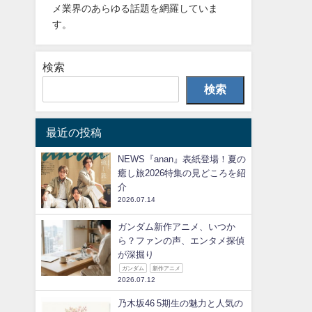
メ業界のあらゆる話題を網羅していま
す。
検索
検索
最近の投稿
NEWS『anan』表紙登場！夏の
癒し旅2026特集の見どころを紹
介
2026.07.14
ガンダム新作アニメ、いつか
ら？ファンの声、エンタメ探偵
が深掘り
ガンダム
新作アニメ
2026.07.12
乃木坂46 5期生の魅力と人気の