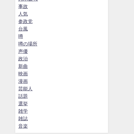
事故
人気
参政党
台風
噂
噂の場所
声優
政治
新曲
映画
漫画
芸能人
話題
選挙
雑学
雑誌
音楽