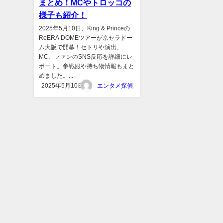
まとめ！MCやトロッコの
様子も紹介！
2025年5月10日、King & Princeの
ReERA DOMEツアーが京セラドー
ム大阪で開幕！セトリや演出、
MC、ファンのSNS反応を詳細にレ
ポート。参戦服や持ち物情報もまと
めました。...
2025年5月10日
エンタメ探偵