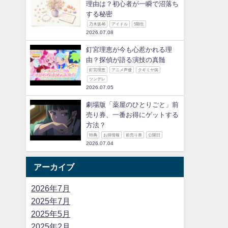
理由は？初心者が一瞬で沼落ち
する秘密
乃木坂46
アイドル
5期生
2026.07.08
釘宮理恵が今も心惹かれる理
由？探偵が語る演技の真髄
釘宮理恵
アニメ声優
クギミヤ病
ツンデレ
2026.07.05
劇場版「薬屋のひとりごと」前
売り券、一番お得にゲットする
方法？
特典
お得情報
前売り券
公開日
2026.07.04
アーカイブ
2026年7月
2025年7月
2025年5月
2025年2月