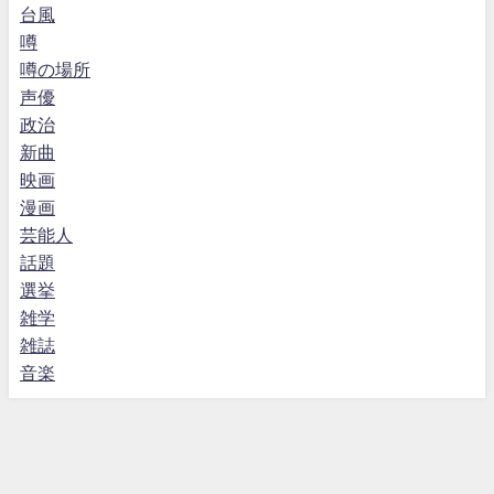
台風
噂
噂の場所
声優
政治
新曲
映画
漫画
芸能人
話題
選挙
雑学
雑誌
音楽