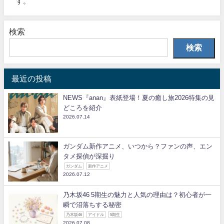
す。
検索
検索
最近の投稿
NEWS『anan』表紙登場！夏の癒し旅2026特集の見
どころを紹介
2026.07.14
ガンダム新作アニメ、いつから？ファンの声、エン
タメ探偵が深掘り
ガンダム
新作アニメ
2026.07.12
乃木坂46 5期生の魅力と人気の理由は？初心者が一
瞬で沼落ちする秘密
乃木坂46
アイドル
5期生
2026.07.08