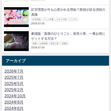
釘宮理恵が今も心惹かれる理由？探偵が語る演技の
真髄
釘宮理恵
アニメ声優
クギミヤ病
ツンデレ
2026.07.05
劇場版「薬屋のひとりごと」前売り券、一番お得に
ゲットする方法？
特典
お得情報
前売り券
公開日
2026.07.04
アーカイブ
2026年7月
2025年7月
2025年5月
2025年2月
2024年10月
2024年9月
2024年8月