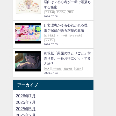
理由は？初心者が一瞬で沼落ち
する秘密
乃木坂46
アイドル
5期生
2026.07.08
釘宮理恵が今も心惹かれる理
由？探偵が語る演技の真髄
釘宮理恵
アニメ声優
クギミヤ病
ツンデレ
2026.07.05
劇場版「薬屋のひとりごと」前
売り券、一番お得にゲットする
方法？
特典
お得情報
前売り券
公開日
2026.07.04
アーカイブ
2026年7月
2025年7月
2025年5月
2025年2月