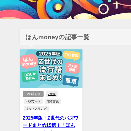
ほんmoneyの記事一覧
SNS流行語
Z世代
バズワード
若者言葉
ネットスラング
2025年版｜Z世代のバズワ
ードまとめ15選！「ほん