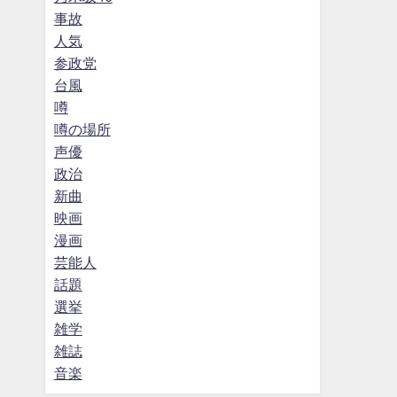
事故
人気
参政党
台風
噂
噂の場所
声優
政治
新曲
映画
漫画
芸能人
話題
選挙
雑学
雑誌
音楽