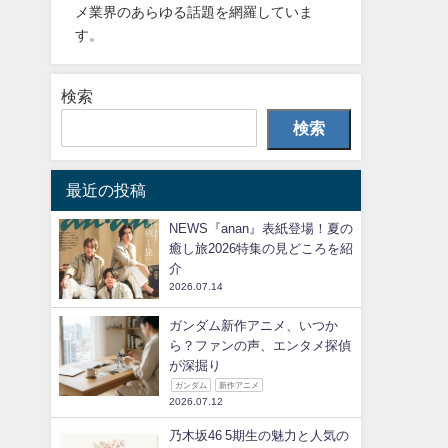
メ業界のあらゆる話題を網羅していま
す。
検索
検索
最近の投稿
NEWS『anan』表紙登場！夏の
癒し旅2026特集の見どころを紹
介
2026.07.14
ガンダム新作アニメ、いつか
ら？ファンの声、エンタメ探偵
が深掘り
ガンダム
新作アニメ
2026.07.12
乃木坂46 5期生の魅力と人気の