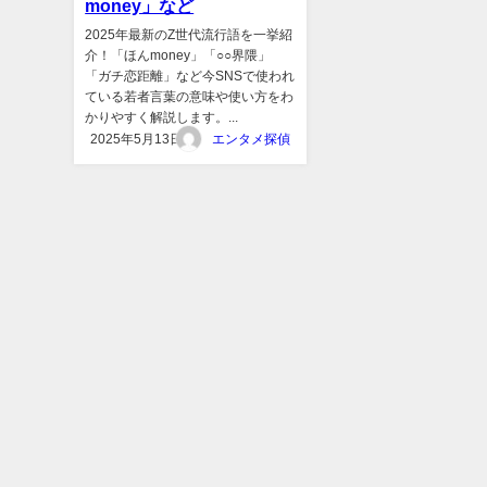
money」など
2025年最新のZ世代流行語を一挙紹
介！「ほんmoney」「○○界隈」
「ガチ恋距離」など今SNSで使われ
ている若者言葉の意味や使い方をわ
かりやすく解説します。...
2025年5月13日
エンタメ探偵