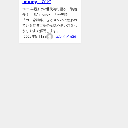
money」など
2025年最新のZ世代流行語を一挙紹
介！「ほんmoney」「○○界隈」
「ガチ恋距離」など今SNSで使われ
ている若者言葉の意味や使い方をわ
かりやすく解説します。...
2025年5月13日
エンタメ探偵