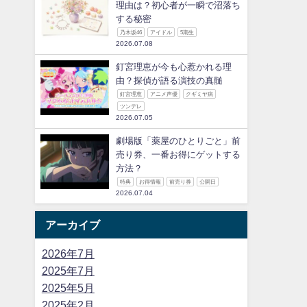
理由は？初心者が一瞬で沼落ち
する秘密
乃木坂46
アイドル
5期生
2026.07.08
釘宮理恵が今も心惹かれる理
由？探偵が語る演技の真髄
釘宮理恵
アニメ声優
クギミヤ病
ツンデレ
2026.07.05
劇場版「薬屋のひとりごと」前
売り券、一番お得にゲットする
方法？
特典
お得情報
前売り券
公開日
2026.07.04
アーカイブ
2026年7月
2025年7月
2025年5月
2025年2月