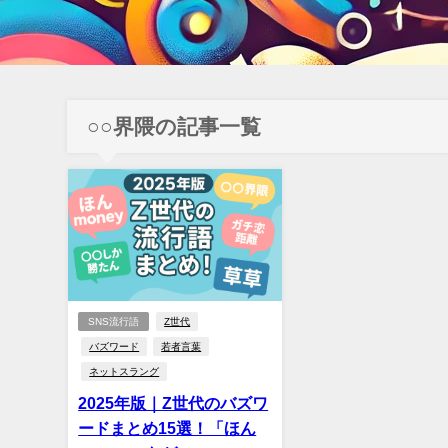
○○界隈の記事一覧
SNS流行語
Z世代
バズワード
若者言葉
ネットスラング
2025年版｜Z世代のバズワ
ードまとめ15選！「ほん