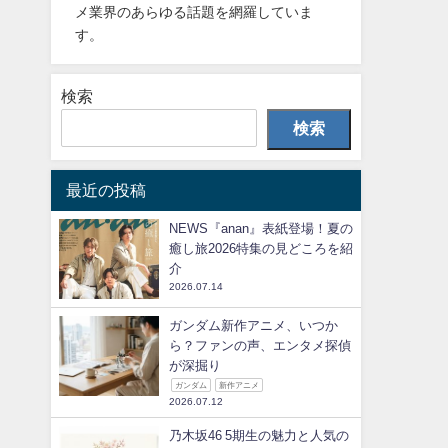
メ業界のあらゆる話題を網羅していま
す。
検索
検索
最近の投稿
NEWS『anan』表紙登場！夏の
癒し旅2026特集の見どころを紹
介
2026.07.14
ガンダム新作アニメ、いつか
ら？ファンの声、エンタメ探偵
が深掘り
ガンダム
新作アニメ
2026.07.12
乃木坂46 5期生の魅力と人気の