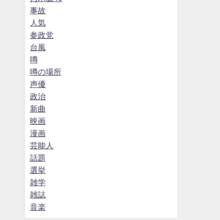
事故
人気
参政党
台風
噂
噂の場所
声優
政治
新曲
映画
漫画
芸能人
話題
選挙
雑学
雑誌
音楽