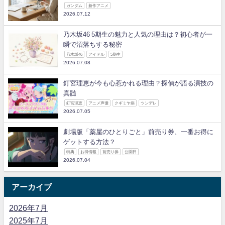
ガンダム
新作アニメ
2026.07.12
乃木坂46 5期生の魅力と人気の理由は？初心者が一
瞬で沼落ちする秘密
乃木坂46
アイドル
5期生
2026.07.08
釘宮理恵が今も心惹かれる理由？探偵が語る演技の
真髄
釘宮理恵
アニメ声優
クギミヤ病
ツンデレ
2026.07.05
劇場版「薬屋のひとりごと」前売り券、一番お得に
ゲットする方法？
特典
お得情報
前売り券
公開日
2026.07.04
アーカイブ
2026年7月
2025年7月