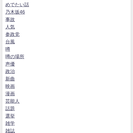
めでたい話
乃木坂46
事故
人気
参政党
台風
噂
噂の場所
声優
政治
新曲
映画
漫画
芸能人
話題
選挙
雑学
雑誌